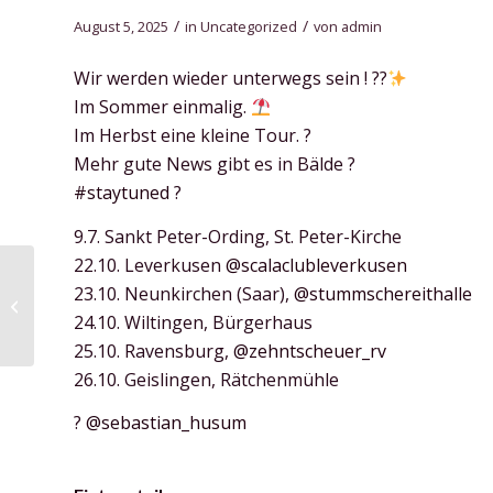
/
/
August 5, 2025
in
Uncategorized
von
admin
Wir werden wieder unterwegs sein ! ??
Im Sommer einmalig.
Im Herbst eine kleine Tour. ?
Mehr gute News gibt es in Bälde ?
#staytuned
?
9.7. Sankt Peter-Ording, St. Peter-Kirche
22.10. Leverkusen
@scalaclubleverkusen
23.10. Neunkirchen (Saar),
@stummschereithalle
Unser Album „Shades
of Blue“
24.10. Wiltingen, Bürgerhaus
25.10. Ravensburg,
@zehntscheuer_rv
26.10. Geislingen, Rätchenmühle
?
@sebastian_husum