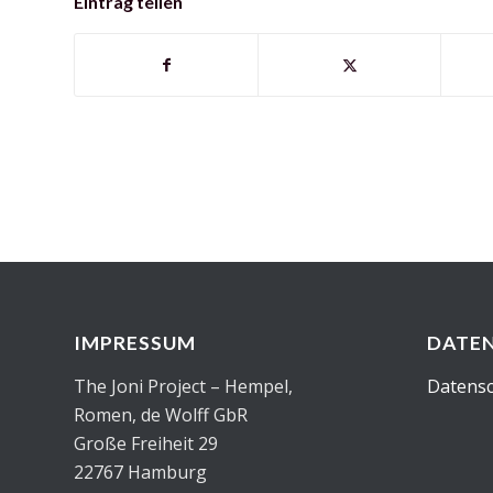
Eintrag teilen
IMPRESSUM
DATE
The Joni Project – Hempel,
Datensc
Romen, de Wolff GbR
Große Freiheit 29
22767 Hamburg