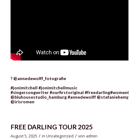
?
@annedewolff_fotografie
#jonimitchell
#jonimitchellmusic
#singersongwriter
#ourfirstoriginal
#freedarling
#womeninmus
@bluhousestudio_hamburg
#annedewolff
@stefaniehempel
@irisromen
FREE DARLING TOUR 2025
/
/
August 5, 2025
in
Uncategorized
von
admin