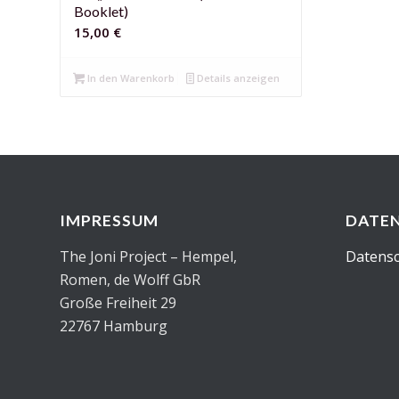
Booklet)
15,00
€
In den Warenkorb
Details anzeigen
IMPRESSUM
DATE
The Joni Project – Hempel,
Datensc
Romen, de Wolff GbR
Große Freiheit 29
22767 Hamburg