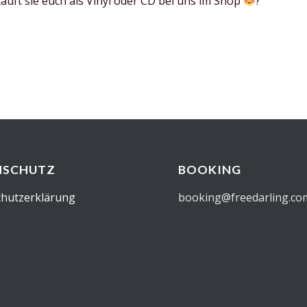
uft sie euch als Vinyl oder CD bei uns im Shop
?
NSCHUTZ
BOOKING
hutzerklärung
booking@freedarling.co