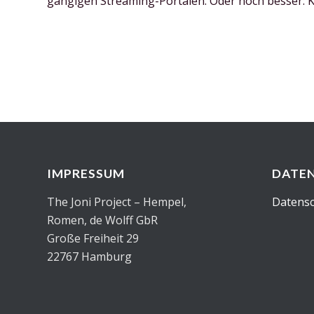
gängigen Streaming-Portalen. Oder noch besser: Ka
IMPRESSUM
DATE
The Joni Project – Hempel,
Datensc
Romen, de Wolff GbR
Große Freiheit 29
22767 Hamburg